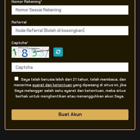
Nomor Rekening*
Referral
Captcha*
Saya telah berusia lebih dari 21 tahun, telah membaca, dan
menerima
syarat dan ketentuan
yang dipasang di situs ini, jika
Saya melanggar salah satu syarat dan ketentuan, maka situs
berhak untuk menghentikan atau menangguhkan akun Saya.
Buat Akun